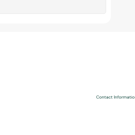
n
Contact Informatio
nd third-party financial services. We are not a financial institution, are