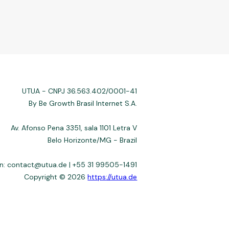
UTUA - CNPJ 36.563.402/0001-41
By Be Growth Brasil Internet S.A.
Av. Afonso Pena 3351, sala 1101 Letra V
Belo Horizonte/MG - Brazil
n: contact@utua.de | +55 31 99505-1491
Copyright © 2026
https://utua.de
 not always affiliated, and do not charge for access. Recommendations