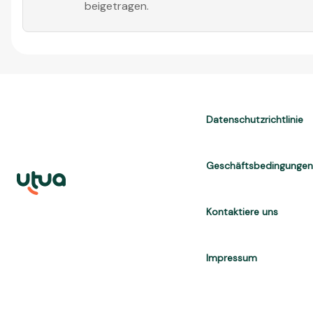
beigetragen.
Datenschutzrichtlinie
Geschäftsbedingunge
Kontaktiere uns
Impressum
UTUA offers free content about credit cards, digital banks, loans, a