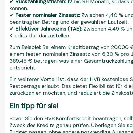
✔
Rückzahlungsfristen:
12 bis 96 Monate, sodass 
können.
✔
Fester nominaler Zinssatz:
Zwischen 4,40 % und
beantragten Betrag und der gewählten Laufzeit.
✔
Effektiver Jahreszins (TAE):
Zwischen 4,49 % un
Kredits klar darzustellen.
Zum Beispiel: Bei einem Kreditbetrag von 20.000 
einem festen nominalen Zinssatz von 6,30 % pro 
389,45 € betragen, was einer Gesamtrückzahlung 
entspricht.
Ein weiterer Vorteil ist, dass der HVB kostenlose
Restbetrags erlaubt. Das bietet Flexibilität für diej
zurückzahlen möchten, und reduziert die Zinskost
Ein tipp für sie!
Bevor Sie den HVB KomfortKredit beantragen, sollte
Zweck des Kredits genau prüfen. Überlegen Sie sor
Budget passen, ohne andere notwendige Ausgaben 