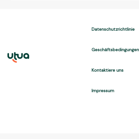
Datenschutzrichtlinie
Geschäftsbedingunge
Kontaktiere uns
Impressum
UTUA offers free content about credit cards, digital banks, loans, a
are for informational purposes only and do not constitute advice; 
APR, costs $10,470. We may receive affiliate commissions. We comp
Brasil Internet S.A. (CNPJ: 36.563.40