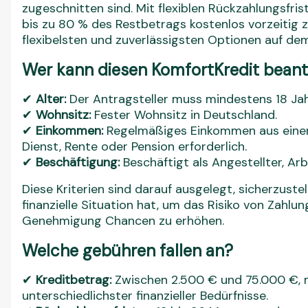
zugeschnitten sind. Mit flexiblen Rückzahlungsfris
bis zu 80 % des Restbetrags kostenlos vorzeitig zu
flexibelsten und zuverlässigsten Optionen auf de
Wer kann diesen KomfortKredit bean
✔
Alter:
Der Antragsteller muss mindestens 18 Jahr
✔
Wohnsitz:
Fester Wohnsitz in Deutschland.
✔
Einkommen:
Regelmäßiges Einkommen aus einem 
Dienst, Rente oder Pension erforderlich.
✔
Beschäftigung:
Beschäftigt als Angestellter, Arb
Diese Kriterien sind darauf ausgelegt, sicherzuste
finanzielle Situation hat, um das Risiko von Zahlu
Genehmigung Chancen zu erhöhen.
Welche gebühren fallen an?
✔
Kreditbetrag:
Zwischen 2.500 € und 75.000 €, mi
unterschiedlichster finanzieller Bedürfnisse.