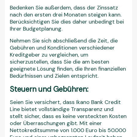
Steuern und Gebühren:
Seien Sie versichert, dass Ikano Bank Credit
Line bietet vollständige Transparenz und
stellt sicher, dass es keine versteckten Kosten
oder Überraschungen gibt. Mit einer
Nettokreditsumme von 1.000 Euro bis 50.000
Euro und einer unbegrenzten Laufzeit haben
Sie die Flexibilität, Kredite ganz nach Ihren
Bedürfnissen aufzunehmen.
Profitieren Sie zunächst von einem festen
Zinssatz von 6,78 % pa für die ersten 3
Vertragsmonate, danach Übergang auf 9,56
% pa, mit einem effektiven Jahreszinssatz von
6,99 % pa in der Anfangslaufzeit, später
angepasst auf 9,99 % pa.
Darüber hinaus können Sie die Mittel bequem
in Teilbeträgen oder als Pauschalbetrag