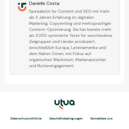
Datenschutzrichtlinie
Geschäftsbedingungen
Kontaktiere uns
Impressum
UTUA - CNPJ 36.563.402/0001-41
By Be Growth Brasil Internet S.A.
Av. Afonso Pena 3351, sala 1101 Letra V
Belo Horizonte/MG - Brazil
Contact Information: contact@utua.de | +55 31 99505-1491
Copyright © 2026
https://utua.de
UTUA offers free content about credit cards, digital banks, loans,