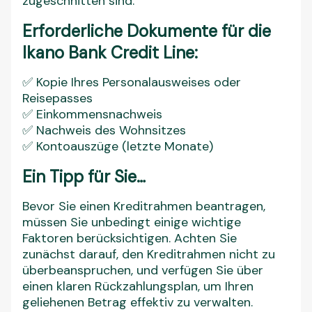
Bevor Sie einen Kreditrahmen beantragen,
müssen Sie unbedingt einige wichtige
Faktoren berücksichtigen. Achten Sie
zunächst darauf, den Kreditrahmen nicht zu
überbeanspruchen, und verfügen Sie über
einen klaren Rückzahlungsplan, um Ihren
geliehenen Betrag effektiv zu verwalten.
Bedenken Sie außerdem, dass der Zinssatz
nach den ersten drei Monaten steigen kann.
Berücksichtigen Sie dies daher unbedingt bei
Ihrer Budgetplanung.
Nehmen Sie sich abschließend die Zeit, die
Gebühren und Konditionen verschiedener
Kreditgeber zu vergleichen, um
sicherzustellen, dass Sie die am besten
geeignete Lösung finden, die Ihren finanziellen
Bedürfnissen und Zielen entspricht.