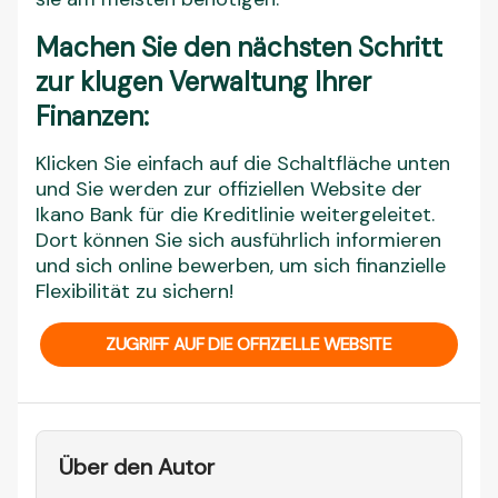
ZUGRIFF AUF DIE OFFIZIELLE WEBSITE
Über den Autor
Danielle Costa
Spezialistin für Content und SEO mit mehr
als 3 Jahren Erfahrung im digitalen
Marketing, Copywriting und mehrsprachiger
Content-Optimierung. Sie hat bereits mehr
als 2.000 optimierte Texte für verschiedene
Zielgruppen und Länder produziert,
einschließlich Europa, Lateinamerika und
dem Nahen Osten, mit Fokus auf
organisches Wachstum, Markenautorität
und Nutzerengagement.