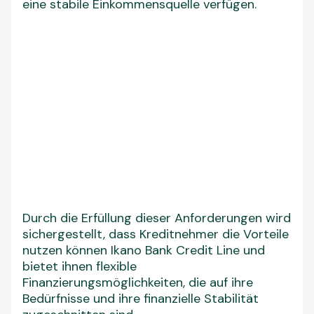
eine stabile Einkommensquelle verfügen.
Durch die Erfüllung dieser Anforderungen wird
sichergestellt, dass Kreditnehmer die Vorteile
nutzen können Ikano Bank Credit Line und
bietet ihnen flexible
Finanzierungsmöglichkeiten, die auf ihre
Bedürfnisse und ihre finanzielle Stabilität
zugeschnitten sind.
Erforderliche Dokumente für die
Ikano Bank Credit Line
:
✅ Kopie Ihres Personalausweises oder
Reisepasses
✅ Einkommensnachweis
✅ Nachweis des Wohnsitzes
✅ Kontoauszüge (letzte Monate)
Ein Tipp für Sie…