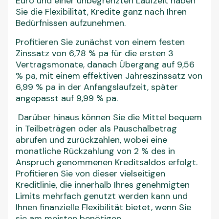
abrufen und zurückzahlen, wobei eine
monatliche Rückzahlung von 2 % des in
Anspruch genommenen Kreditsaldos erfolgt.
Profitieren Sie von dieser vielseitigen
Kreditlinie, die innerhalb Ihres genehmigten
Limits mehrfach genutzt werden kann und
Ihnen finanzielle Flexibilität bietet, wenn Sie
sie am meisten benötigen.
Machen Sie den nächsten Schritt
zur klugen Verwaltung Ihrer
Finanzen:
Klicken Sie einfach auf die Schaltfläche unten
und Sie werden zur offiziellen Website der
Ikano Bank für die Kreditlinie weitergeleitet.
Dort können Sie sich ausführlich informieren
und sich online bewerben, um sich finanzielle
Flexibilität zu sichern!