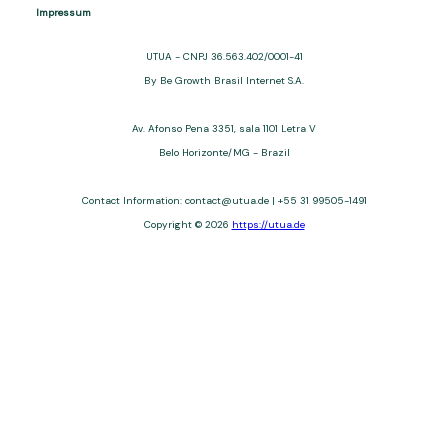
and third-party financial services. We are not a financial
institution, are not always affiliated, and do not charge for
access. Recommendations are for informational purposes only
and do not constitute advice; please consult professionals.
Approvals and terms (12–60 months, APRs 3–22%) depend on
the issuer. Example: a $10,000 loan, 36 months, 3% APR, costs
$10,470. We may receive affiliate commissions. We comply with
LGPD, GDPR, and CCPA; you may access or delete your data.
Transfers use safeguards. See our Privacy Policy. Operated by
Be Growth Brasil Internet S.A. (CNPJ: 36.563.402/0001-41), Av.
Afonso Pena, 3351, Room 1101, Belo Horizonte, MG, ZIP Code
30.130-008. Contact: help@utua.com.