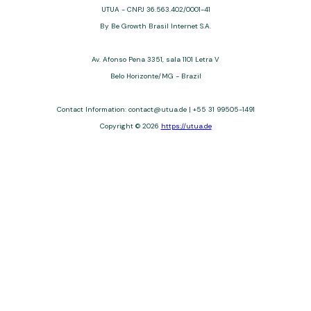
UTUA - CNPJ 36.563.402/0001-41
By Be Growth Brasil Internet S.A.
Av. Afonso Pena 3351, sala 1101 Letra V
Belo Horizonte/MG - Brazil
Contact Information: contact@utua.de | +55 31 99505-1491
Copyright © 2026
https://utua.de
UTUA offers free content about credit cards, digital banks, loans,
and third-party financial services. We are not a financial
institution, are not always affiliated, and do not charge for
access. Recommendations are for informational purposes only
and do not constitute advice; please consult professionals.
Approvals and terms (12–60 months, APRs 3–22%) depend on
the issuer. Example: a $10,000 loan, 36 months, 3% APR, costs
$10,470. We may receive affiliate commissions. We comply with
LGPD, GDPR, and CCPA; you may access or delete your data.
Transfers use safeguards. See our Privacy Policy. Operated by
Be Growth Brasil Internet S.A. (CNPJ: 36.563.402/0001-41), Av.