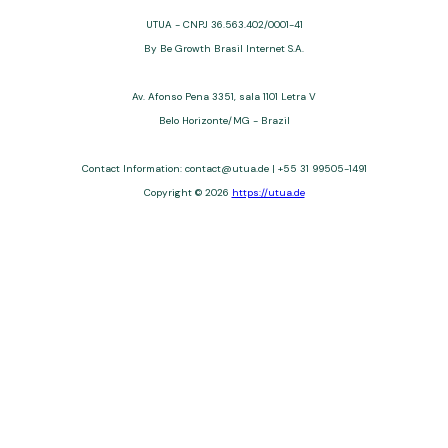
UTUA - CNPJ 36.563.402/0001-41
By Be Growth Brasil Internet S.A.
Av. Afonso Pena 3351, sala 1101 Letra V
Belo Horizonte/MG - Brazil
Contact Information: contact@utua.de | +55 31 99505-1491
Copyright © 2026
https://utua.de
UTUA offers free content about credit cards, digital banks, loans,
and third-party financial services. We are not a financial
institution, are not always affiliated, and do not charge for
access. Recommendations are for informational purposes only
and do not constitute advice; please consult professionals.
Approvals and terms (12–60 months, APRs 3–22%) depend on
the issuer. Example: a $10,000 loan, 36 months, 3% APR, costs
$10,470. We may receive affiliate commissions. We comply with
LGPD, GDPR, and CCPA; you may access or delete your data.
Transfers use safeguards. See our Privacy Policy. Operated by