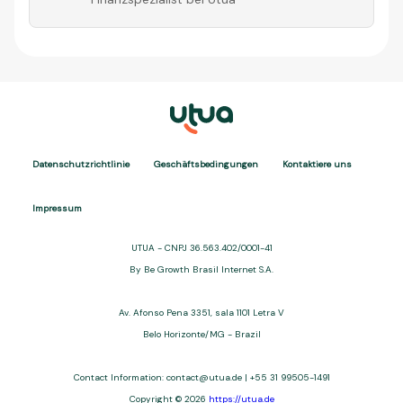
Datenschutzrichtlinie
Geschäftsbedingungen
Kontaktiere uns
Impressum
UTUA - CNPJ 36.563.402/0001-41
By Be Growth Brasil Internet S.A.
Av. Afonso Pena 3351, sala 1101 Letra V
Belo Horizonte/MG - Brazil
Contact Information: contact@utua.de | +55 31 99505-1491
Copyright © 2026
https://utua.de