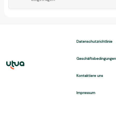
Datenschutzrichtlinie
Geschäftsbedingunge
Kontaktiere uns
Impressum
UTUA offers free content about credit cards, digital banks, loans, a
are for informational purposes only and do not constitute advice; 