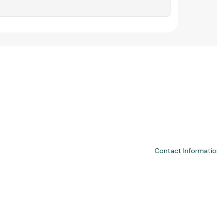
n
Contact Informatio
nd third-party financial services. We are not a financial institution, are
please consult professionals. Approvals and terms (12–60 months, APRs 