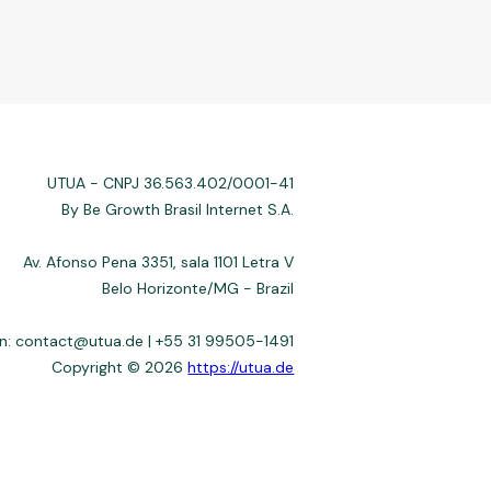
UTUA - CNPJ 36.563.402/0001-41
By Be Growth Brasil Internet S.A.
Av. Afonso Pena 3351, sala 1101 Letra V
Belo Horizonte/MG - Brazil
n: contact@utua.de | +55 31 99505-1491
Copyright © 2026
https://utua.de
 not always affiliated, and do not charge for access. Recommendations
3–22%) depend on the issuer. Example: a $10,000 loan, 36 months, 3%