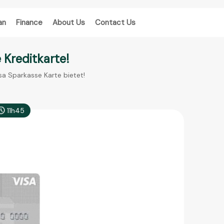
an
Finance
About Us
Contact Us
 Kreditkarte!
isa Sparkasse Karte bietet!
11h45