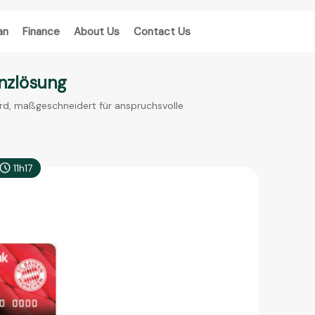
an
Finance
About Us
Contact Us
anzlösung
ard, maßgeschneidert für anspruchsvolle
11h17