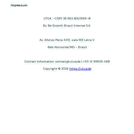
Impressum
UTUA - CNPJ 36.563.402/0001-41
By Be Growth Brasil Internet S.A.
Av. Afonso Pena 3351, sala 1101 Letra V
Belo Horizonte/MG - Brazil
Contact Information: contact@utua.de | +55 31 99505-1491
Copyright © 2026
https://utua.de
UTUA offers free content about credit cards, digital banks, loans,
and third-party financial services. We are not a financial
institution, are not always affiliated, and do not charge for
access. Recommendations are for informational purposes only
and do not constitute advice; please consult professionals.
Approvals and terms (12–60 months, APRs 3–22%) depend on
the issuer. Example: a $10,000 loan, 36 months, 3% APR, costs
$10,470. We may receive affiliate commissions. We comply with
LGPD, GDPR, and CCPA; you may access or delete your data.