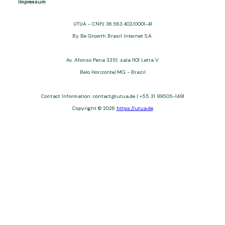
Impressum
UTUA - CNPJ 36.563.402/0001-41
By Be Growth Brasil Internet S.A.
Av. Afonso Pena 3351, sala 1101 Letra V
Belo Horizonte/MG - Brazil
Contact Information: contact@utua.de | +55 31 99505-1491
Copyright © 2026
https://utua.de
UTUA offers free content about credit cards, digital banks, loans,
and third-party financial services. We are not a financial
institution, are not always affiliated, and do not charge for
access. Recommendations are for informational purposes only
and do not constitute advice; please consult professionals.
Approvals and terms (12–60 months, APRs 3–22%) depend on
the issuer. Example: a $10,000 loan, 36 months, 3% APR, costs
$10,470. We may receive affiliate commissions. We comply with
LGPD, GDPR, and CCPA; you may access or delete your data.