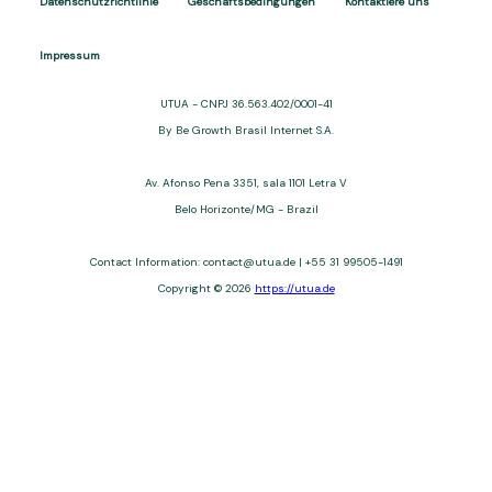
Datenschutzrichtlinie
Geschäftsbedingungen
Kontaktiere uns
Impressum
UTUA - CNPJ 36.563.402/0001-41
By Be Growth Brasil Internet S.A.
Av. Afonso Pena 3351, sala 1101 Letra V
Belo Horizonte/MG - Brazil
Contact Information: contact@utua.de | +55 31 99505-1491
Copyright © 2026
https://utua.de
UTUA offers free content about credit cards, digital banks, loans,
and third-party financial services. We are not a financial
institution, are not always affiliated, and do not charge for
access. Recommendations are for informational purposes only
and do not constitute advice; please consult professionals.
Approvals and terms (12–60 months, APRs 3–22%) depend on
the issuer. Example: a $10,000 loan, 36 months, 3% APR, costs