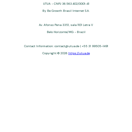
UTUA - CNPJ 36.563.402/0001-41
By Be Growth Brasil Internet S.A.
Av. Afonso Pena 3351, sala 1101 Letra V
Belo Horizonte/MG - Brazil
Contact Information: contact@utua.de | +55 31 99505-1491
Copyright © 2026
https://utua.de
UTUA offers free content about credit cards, digital banks, loans,
and third-party financial services. We are not a financial
institution, are not always affiliated, and do not charge for
access. Recommendations are for informational purposes only
and do not constitute advice; please consult professionals.
Approvals and terms (12–60 months, APRs 3–22%) depend on
the issuer. Example: a $10,000 loan, 36 months, 3% APR, costs
$10,470. We may receive affiliate commissions. We comply with
LGPD, GDPR, and CCPA; you may access or delete your data.
Transfers use safeguards. See our Privacy Policy. Operated by
Be Growth Brasil Internet S.A. (CNPJ: 36.563.402/0001-41), Av.